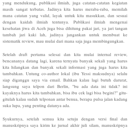
yang mendukung, publikasi ilmiah, juga catatan-catatan kegiatan
masih sangat terbatas. Jadinya kita harus meraba-raba, memilah
mana catatan yang valid, layak untuk kita masukkan, dan sesuai
dengan kaidah ilmiah tentunya. Publikasi ilmiah mengenai
kesehatan jiwa di Aceh juga bisa dihitung pakai jari, ya jari tangan
tambah jari kaki lah, jadinya jangankan untuk membuat ke
sistematik review, mau mulai dari mana saja juga membingungkan.
Setelah draft pertama selesai dan kita mulai internal review,
bencananya datang lagi, karena ternyata banyak sekali yang harus
kita hilangkan dan banyak sekali informasi yang juga harus kita
tambahkan. Untung co-author lokal (ibu Yessi maksudnya) selalu
siap diganggu saya via email. Bahkan kalau lagi butuh darurat,
langsung saya telpon dari Berlin, "bu ada data ini tidak? ini
kayaknya harus kita tambahkan, bisa ibu cek lagi bisa begini?" gitu-
gitulah kalau sudah telponan antar benua, berapa pulsa jalan kadang
suka lupa, yang penting datanya ada.
Syukurnya, setelah semua kita setuju dengan versi final dan
manuskripnya saya kirim ke jurnal akhir juli silam, manuskripnya