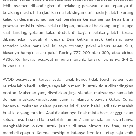
lebih nyaman dibandingkan di belakang pesawat, atau tepatnya di
belakang mesin. Ini terjadi karena kebisingan dari mesin jet lebih kurang
kalau di depannya, jadi sangat beralasan kenapa semua kelas bisnis
pesawat posisi kursinya selalu didepan, bukan di belakang. Begitu juga
saat landing, getaran kalau duduk di bagian belakang lebih terasa
dibandingkan duduk di depan. Dan ketika masuk kedalam, saya
tersadar kalau baru kali ini saya terbang pakai Airbus A340 600,
biasanya hampir selalu pakai Boeing 777 200 atau 300, atau airbus
A330. Konfigurasi pesawat ini juga menarik, kursi di bisnisnya 2-4 2.
bukan 3-3-3.
AVOD pesawat ini terasa sudah agak kuno, tidak touch screen dan
relative lebih kecil. Jadinya saya lebih memilih untuk tidur dibandingkan
nonton. Makanan yang disediakan juga standar, maksudnya sama lah
dengan maskapai-maskapain yang rangkinya dibawah Qatar. Cuma
bedanya, makanan dalam pesawat ini dijamin halal, jadi tak masalah
buat kita yang muslim. Asal didalamnya tidak minta beer, angggur dan
sebagainya. Tiba di Doha setelah hampir 7 jam perjalanan, saya hanya
menghabiskan waktu untuk jalan2 di area Airport tax free, tanpa
membeli apapun. Karena meskipun katanya free tax, tetap saja lebih