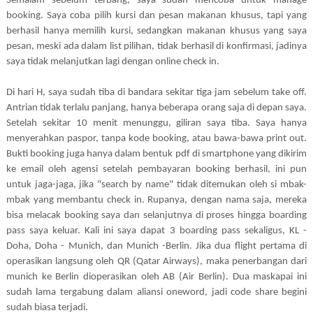
Semalam sebelum terbang, saya sudah mencoba untuk manage
booking. Saya coba pilih kursi dan pesan makanan khusus, tapi yang
berhasil hanya memilih kursi, sedangkan makanan khusus yang saya
pesan, meski ada dalam list pilihan, tidak berhasil di konfirmasi, jadinya
saya tidak melanjutkan lagi dengan online check in.
Di hari H, saya sudah tiba di bandara sekitar tiga jam sebelum take off.
Antrian tidak terlalu panjang, hanya beberapa orang saja di depan saya.
Setelah sekitar 10 menit menunggu, giliran saya tiba. Saya hanya
menyerahkan paspor, tanpa kode booking, atau bawa-bawa print out.
Bukti booking juga hanya dalam bentuk pdf di smartphone yang dikirim
ke email oleh agensi setelah pembayaran booking berhasil, ini pun
untuk jaga-jaga, jika "search by name" tidak ditemukan oleh si mbak-
mbak yang membantu check in. Rupanya, dengan nama saja, mereka
bisa melacak booking saya dan selanjutnya di proses hingga boarding
pass saya keluar. Kali ini saya dapat 3 boarding pass sekaligus, KL -
Doha, Doha - Munich, dan Munich -Berlin. Jika dua flight pertama di
operasikan langsung oleh QR (Qatar Airways), maka penerbangan dari
munich ke Berlin dioperasikan oleh AB (Air Berlin). Dua maskapai ini
sudah lama tergabung dalam aliansi oneword, jadi code share begini
sudah biasa terjadi.