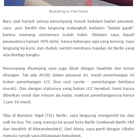
Boarding to the Plane
Baru saat hampir semua penumpang masuk kedalam badan pesawat,
saya
pun berdiri dan langsung melangkah kedalam "belalai gajah"
karena memang antriannya sudah habis. Didalam saya dapati
pesawatnya hampir 90% terisi, hanya beberapa saja yang kosong. Saya
langsung ke kursi, dan duduk, sambil membaca majalan Air Berlin yang
ada disetiap bangku.
Penumpang disamping saya juga sibuk dengan headsite dan koran
ditangan. Tak ada AVOD dalam pesawat ini, meski penerbangan ini
bukan penerbangan LCC (low coct carrier - penerbangan berbiaya
murah). Dan dengan statusnya yang bukan LCC tersebut, kami hanya
diberikan snack dan minum ala kadar, maklum penerbangannya hanya
1 jam 10 menit.
Tiba di Bandara Tegel (TXL) Berlin, saya langsung mengambil tas dan
naik ke bus TXL yang menuju ke pusat kota Berlin (melewati Berlin Hbf
dan berakhir di Alexanderplatz). Dari Alexa, saya ganti dengan UBahn
menuju rumah saya di kawasan Kreuzberg.