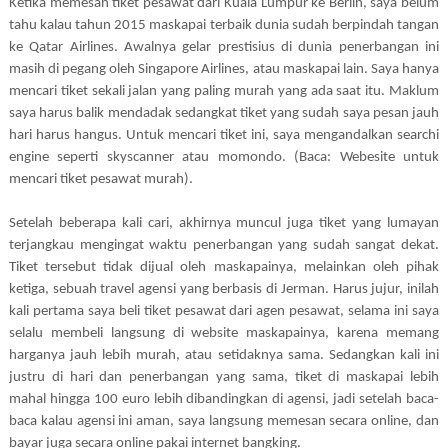
Ketika memesan tiket pesawat dari Kuala Lumpur ke Berlin, saya belum
tahu kalau tahun 2015 maskapai terbaik dunia sudah berpindah tangan
ke Qatar Airlines. Awalnya gelar prestisius di dunia penerbangan ini
masih di pegang oleh Singapore Airlines, atau maskapai lain. Saya hanya
mencari tiket sekali jalan yang paling murah yang ada saat itu. Maklum
saya harus balik mendadak sedangkat tiket yang sudah saya pesan jauh
hari harus hangus. Untuk mencari tiket ini, saya mengandalkan searchi
engine seperti skyscanner atau momondo. (Baca: Webesite untuk
mencari tiket pesawat murah).
Setelah beberapa kali cari, akhirnya muncul juga tiket yang lumayan
terjangkau mengingat waktu penerbangan yang sudah sangat dekat.
Tiket tersebut tidak dijual oleh maskapainya, melainkan oleh pihak
ketiga, sebuah travel agensi yang berbasis di Jerman. Harus jujur, inilah
kali pertama saya beli tiket pesawat dari agen pesawat, selama ini saya
selalu membeli langsung di website maskapainya, karena memang
harganya jauh lebih murah, atau setidaknya sama. Sedangkan kali ini
justru di hari dan penerbangan yang sama, tiket di maskapai lebih
mahal hingga 100 euro lebih dibandingkan di agensi, jadi setelah baca-
baca kalau agensi ini aman, saya langsung memesan secara online, dan
bayar juga secara online pakai internet bangking.