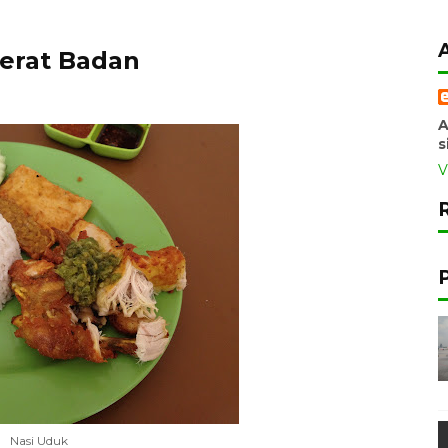
erat Badan
A
s
V
Nasi Uduk