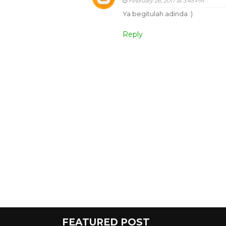
February 26, 2017 at 3:45 PM
Ya begitulah adinda :)
Reply
FEATURED POST