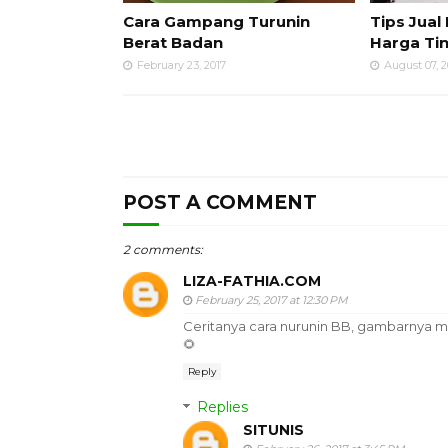
Cara Gampang Turunin
Tips Jua
Berat Badan
Harga Ti
February 23, 2017
August 07, 2
POST A COMMENT
2 comments:
LIZA-FATHIA.COM
February 25, 2017 at 12:30 PM
Ceritanya cara nurunin BB, gambarnya m
🌻
Reply
Replies
SITUNIS