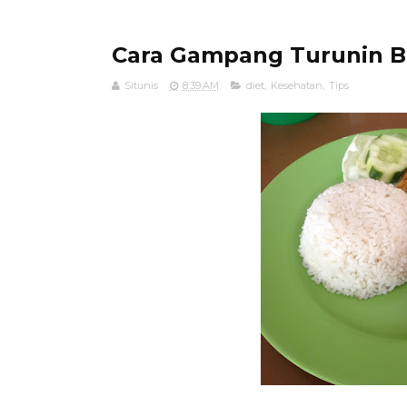
Cara Gampang Turunin B
Situnis
8:39 AM
diet
,
Kesehatan
,
Tips