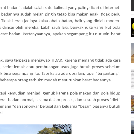
at badan" adalah salah satu kalimat yang paling dicari di Internet.
 badannya sudah melar, pingin tetap bisa makan enak, tidak perlu
. Tidak heran jadinya kalau obat-obatan, baik yang diolah modern
s diincar oleh mereka. Labih jauh lagi, banyak juga yang ikut pola
 berat badan. Pertanyaannya, apakah segampang itu nurunin berat
dak, saya terpaksa menjawab TIDAK, karena memang tidak ada cara
i, sedot lemak atau pembuangan usus juga butuh proses sebelum
k bisa segampang itu. Tapi kalau ada opsi lain, opsi "tergantung",
da beberapa orang terbukti mudah menurunkan berat badannya.
, tapi kemudian menjadi gemuk karena pola makan dan pola hidup
erat badan normal, selama dalam proses, dan sesuah proses "diet"
emang "dari sononya" berasal dari keluarga "besar" biasanya butuh
l.