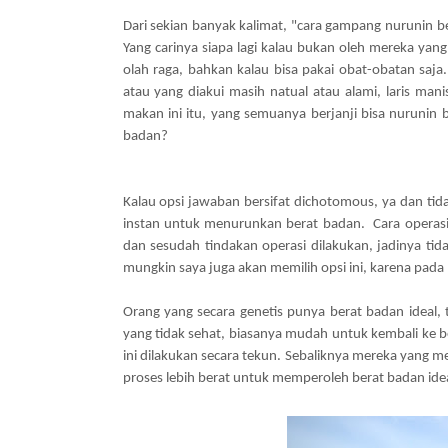
Dari sekian banyak kalimat, "cara gampang nurunin ber
Yang carinya
siapa lagi kalau bukan oleh mereka yang
olah raga, bahkan kalau bisa pakai obat-obatan saja
atau yang diakui masih natual atau alami, laris mani
makan ini itu, yang semuanya berjanji bisa nurunin
badan?
Kalau opsi jawaban bersifat dichotomous, ya dan ti
instan untuk menurunkan berat badan.
Cara operas
dan sesudah tindakan operasi dilakukan, jadinya tida
mungkin saya juga akan memilih opsi ini, karena pa
Orang yang secara genetis punya berat badan ideal
yang tidak sehat, biasanya mudah untuk kembali ke b
ini dilakukan secara tekun. Sebaliknya mereka yang m
proses lebih berat untuk memperoleh berat badan idea