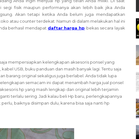
kadang Anda ingin menjual hp yang telah Anda miliki. Di saat
i segi fisik maupun performanya akan lebih baik jika Anda
ngsung. Akan tetapi ketika Anda belum juga mendapatkan
 toko atau counter terdekat. Namun di dalam melakukan hal ini
Anda berhasil mendapat
daftar
harga hp
bekas secara layak
 saja mempersiapkan kelengkapan aksesoris ponsel yang
, kabel USB, buku panduan dan masih banyak lagi. Tentu saja
barang original sekaligus juga berlabel. Anda tidak lupa
 kelengkapan semacam ini dapat menambah harga jual ponsel
ksesoris hp yang masih lengkap dan original lebih terjamin
nti terlalu sering. Jadi kalau beli Hp baru, perlengkapannya
perlu, baiknya disimpan dulu, karena bisa saja nanti hp