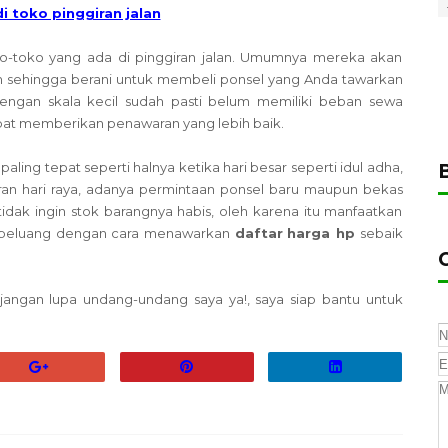
 toko pinggiran jalan
ko-toko yang ada di pinggiran jalan. Umumnya mereka akan
h sehingga berani untuk membeli ponsel yang Anda tawarkan
dengan skala kecil sudah pasti belum memiliki beban sewa
pat memberikan penawaran yang lebih baik.
ing tepat seperti halnya ketika hari besar seperti idul adha,
uran hari raya, adanya permintaan ponsel baru maupun bekas
idak ingin stok barangnya habis, oleh karena itu manfaatkan
 peluang dengan cara menawarkan
daftar
harga hp
sebaik
jangan lupa undang-undang saya ya!, saya siap bantu untuk